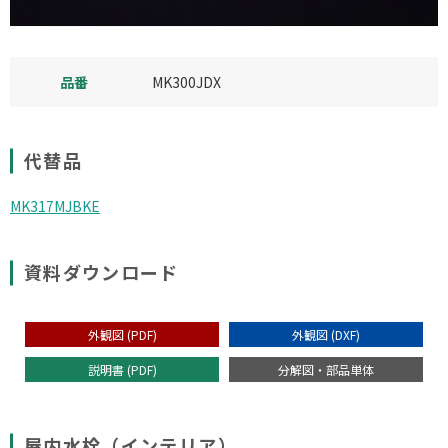
品番
MK300JDX
代替品
MK317MJBKE
資料ダウンロード
外観図 (PDF)
外観図 (DXF)
説明書 (PDF)
分解図・部品単体
屋内水栓（インテリア）