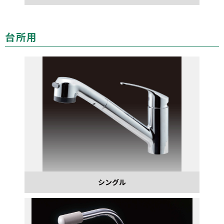
台所用
シングル