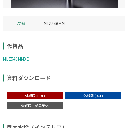
品番
MLZ546MM
代替品
MLZ546MMXE
資料ダウンロード
外観図 (PDF)
外観図 (DXF)
分解図・部品単体
屋内水栓（インテリア）