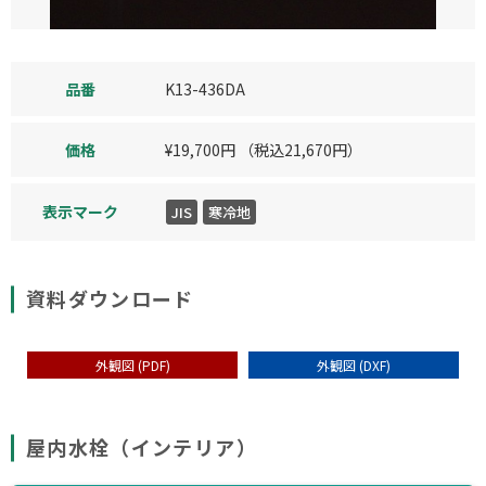
品番
K13-436DA
価格
¥
19,700
円
（税込
21,670
円）
表示マーク
JIS
寒冷地
資料ダウンロード
外観図 (PDF)
外観図 (DXF)
屋内水栓（インテリア）