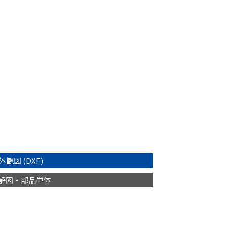
外観図 (DXF)
解図・部品単体