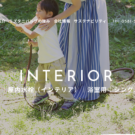
紹介
ミズタニバルブの強み
会社情報
サステナビリティ
0581-
TEL
INTERIOR
介｜屋内水栓（インテリア）｜浴室用｜シング