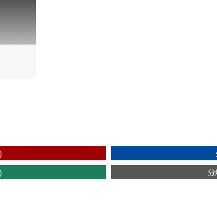
)
)
分