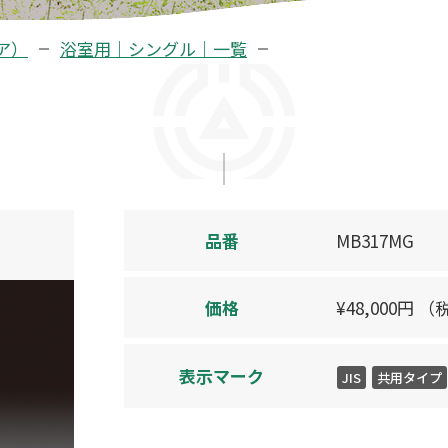
ア）
浴室用｜シングル｜一覧
品番
MB317MG
価格
¥
48,000
円
（
表示マーク
JIS
共用タイプ