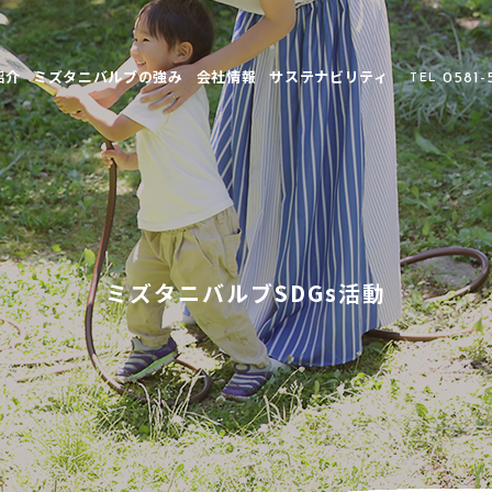
紹介
ミズタニバルブの強み
会社情報
サステナビリティ
0581-
TEL
ミズタニバルブSDGs活動