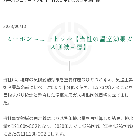
カーボンニュートラル【当社の温室効果ガス削減目標】
2023/06/13
カーボンニュートラル【当社の温室効果ガ
ス削減目標】
当社は、地球の気候変動対策を重要課題のひとつと考え、気温上昇
を産業革命前に比べ、2℃より十分低く保ち、1.5℃に抑えることを
目指すパリ協定と整合した温室効果ガス排出削減目標を立てまし
た。
当社事業領域の再定義により基準年排出量を再計算した結果、排出
量が191.60t-CO2となり、2030年までに42％削減（年率4.2%削減）
にあたる111.13t-CO2にします。