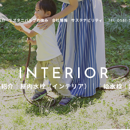
紹介
ミズタニバルブの強み
会社情報
サステナビリティ
0581-
TEL
INTERIOR
品紹介｜屋内水栓（インテリア）｜｜給水栓｜