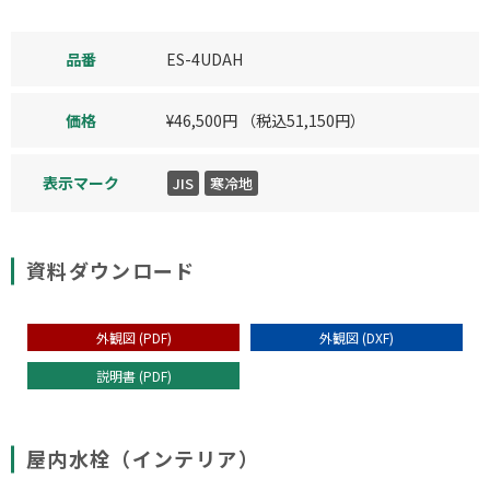
品番
ES-4UDAH
価格
¥
46,500
円
（税込
51,150
円）
表示マーク
JIS
寒冷地
資料ダウンロード
外観図 (PDF)
外観図 (DXF)
説明書 (PDF)
屋内水栓（インテリア）