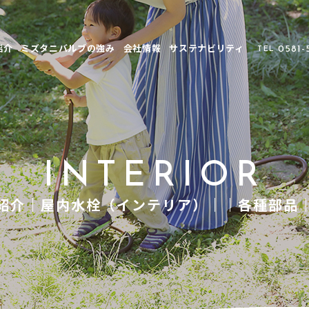
紹介
ミズタニバルブの強み
会社情報
サステナビリティ
0581-
TEL
INTERIOR
紹介｜屋内水栓（インテリア）｜｜各種部品