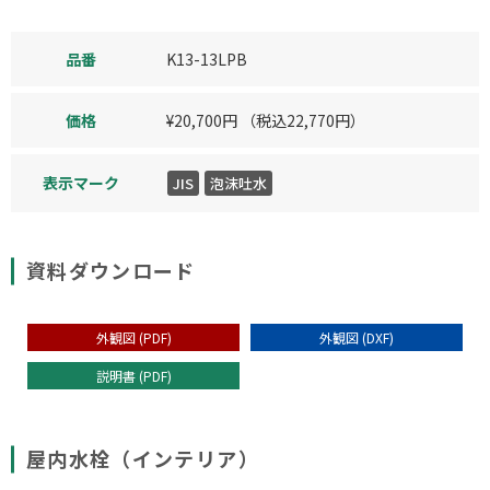
品番
K13-13LPB
価格
¥
20,700
円
（税込
22,770
円）
表示マーク
JIS
泡沫吐水
資料ダウンロード
外観図 (PDF)
外観図 (DXF)
説明書 (PDF)
屋内水栓（インテリア）