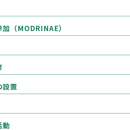
（MODRINAE）
修
の設置
活動