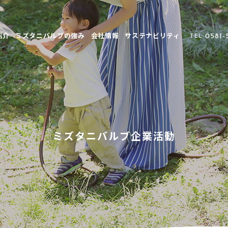
紹介
ミズタニバルブの強み
会社情報
サステナビリティ
0581-
TEL
ミズタニバルブ企業活動