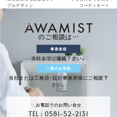
投
プルデザイン
コーディネート
稿
ナ
ビ
ゲ
のご相談は…
ー
事業者様
シ
当社までご連絡下さい。
ョ
一般のお客様
ン
当社または工務店・設計事務所様にご相談下
さい。
お電話でのお問い合せ
TEL :
0581-52-2131