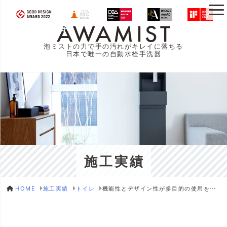
泡ミストの力で手の汚れがキレイに落ちる
日本で唯一の自動水栓手洗器
施工実績
HOME
施工実績
トイレ
機能性とデザイン性が多目的の使用を実現